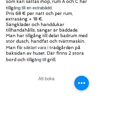
som kan sättas ihop, rum A
och C har
ång till en extrabädd.
tillg
Pris
68 € per natt och per rum,
extrasäng + 18 €.
Sängkläder och handdukar
tillhandahålls, sängar är bäddade.
Man har tillgång till delat badrum med
stor dusch, handfat och tvättmaskin.
år såklart vara i
Man f
trädgården på
baksidan av huset. Där finns 2 stora
ång till
bord och tillg
grill.
Att boka