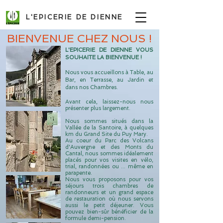
L'EPICERIE DE DIENNE
BIENVENUE CHEZ NOUS !
L'EPICERIE DE DIENNE VOUS
SOUHAITE LA BIENVENUE !
Nous vous accueillons à Table, au
Bar, en Terrasse, au Jardin et
dans nos Chambres.
​Avant cela, laissez-nous nous
présenter plus largement.
Nous sommes situés dans la
Vallée de la Santoire, à quelques
km du Grand Site du Puy Mary.
Au coeur du Parc des Volcans
d'Auvergne et des Monts du
Cantal,
nous sommes idéalement
placés pour vos visites en vélo,
trial,
randonnées ou ... même en
parapente.
Nous vous proposons pour vos
séjours trois chambres de
randonneurs et un grand espace
de restauration où nous servons
aussi le petit déjeuner. Vous
pouvez bien-sûr bénéficier de la
formule demi-pension
.​